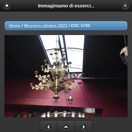
Immaginiamo di esserci...
Home
/
Messico ottobre 2021
/
DSC 5790