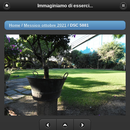
Immaginiamo di esserci...
Home
/
Messico ottobre 2021
/
DSC 5881