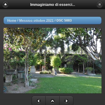
Immaginiamo di esserci...
Home
/
Messico ottobre 2021
/
DSC 5883