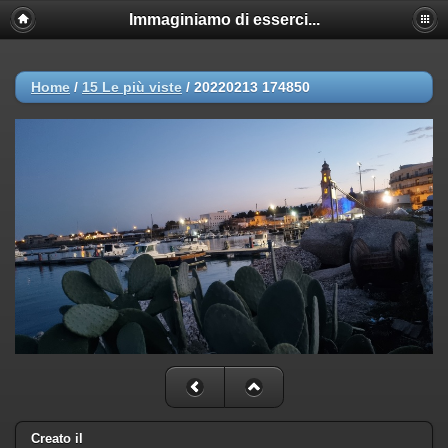
Immaginiamo di esserci...
Home
/
15 Le più viste
/
20220213 174850
Creato il